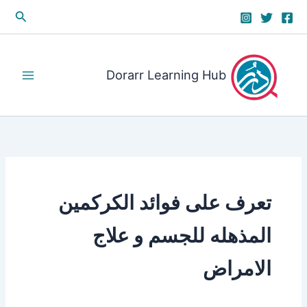
خطي
البحث
لى
لمحتوى
Dorarr Learning Hub
تعرف على فوائد الكركمين
المذهله للجسم و علاج
الامراض