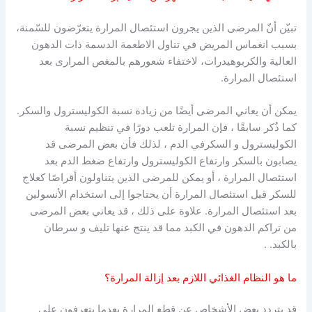
تبيّن أنّ المرضى الذين يجرون استئصال المرارة يتعرّضون للسّمنة،
بسبب انغماس المريض في تناول الاطعمة الدسمة ذات الدهون
العالية والكربوهيدرات، لاختفاء شعورهم بالمغص المرارى بعد
استئصال المرارة.
يمكن أن يعاني المرضى أيضًا من زيادة نسبة الكوليسترول والسكر.
كما ذُكر سابقًا ، فإن المرارة تلعب دورًا في تنظيم نسبة
الكوليسترول و السكرفي الدم ، لذلك فأن بعض المرضى قد
يصابون بالسكر وارتفاع الكوليسترول وارتفاع ضغط الدم بعد
استئصال المرارة ، أو يمكن للمرضى الذين يتناولون أقراصًا كعلاج
للسكر قبل استئصال المرارة أن يحتاجوا إلى استخدام الأنسولين
بعد استئصال المرارة. علاوة على ذلك ، قد يعاني بعض المرضى
من تراكم الدهون في الكبد مما قد ينتج عنها تليف و سرطان
بالكبد. .
ما هو النظام الغذائي اللازم بعد إزالة المرارة؟
قد يتردد بعض الأشخاص عن قطع المرارة بعدما يتعرفون على