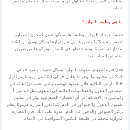
استئصال المرارة يمكنه تناول كل ما يريد، لذلك يجب أن نبدأ من
البداية. .
ما هي وظيفة المرارة؟
حقيقةً، تمتلك المرارة وظيفة هامة لأنّها تعمل كمخزن للعصارة
الصفراوية ولكنّها لا تفرزها، بل تتم إفرازها بشكل يوميٍّ من الكبد
بمقدارِ لتر تقريبًا، وتتم حفظها في المرارة وتركيزها عن طريق
امتصاص المياه منها. .
خلال فترة الصيام، تنقبض المرارة بشكل طفيف وتفرز حوالي
20% من محتوياتها، وهو ما يعادل حوالي 200 مل. , بينما يتم إفراز
800 مل من الباقية خلال عملية الهضم، والتي تلعب دورًا هامًا في
امتصاص الدهون والفيتامينات الذائبة في الدهون مثل فيتامين أ
وفيتامين د. بالإضافة إلى أن العصارة الصفراوية تؤثر في تنظيم
مستوى الدهون والجلوكوز في الدم، كما تفرز المرارة هرمونًا ينظم
تركيز الجلوكوز والدهون في الدم. علاوة على ذلك، فإن العصارة
المرارية تتحكم في طبيعة البكتيريا المتواجدة في الأمعاء. .