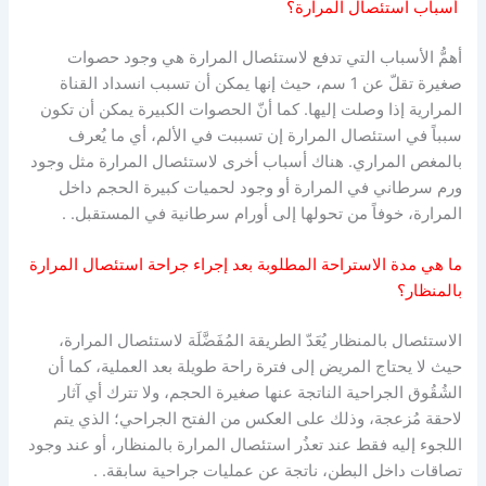
أسباب استئصال المرارة؟
أهمُّ الأسباب التي تدفع لاستئصال المرارة هي وجود حصوات
صغيرة تقلّ عن 1 سم، حيث إنها يمكن أن تسبب انسداد القناة
المرارية إذا وصلت إليها. كما أنّ الحصوات الكبيرة يمكن أن تكون
سبباً في استئصال المرارة إن تسببت في الألم، أي ما يُعرف
بالمغص المراري. هناك أسباب أخرى لاستئصال المرارة مثل وجود
ورم سرطاني في المرارة أو وجود لحميات كبيرة الحجم داخل
المرارة، خوفاً من تحولها إلى أورام سرطانية في المستقبل. .
ما هي مدة الاستراحة المطلوبة بعد إجراء جراحة استئصال المرارة
بالمنظار؟
الاستئصال بالمنظار يُعَدّ الطريقة المُفَضَّلَة لاستئصال المرارة،
حيث لا يحتاج المريض إلى فترة راحة طويلة بعد العملية، كما أن
الشُقُوق الجراحية الناتجة عنها صغيرة الحجم، ولا تترك أي آثار
لاحقة مُزعجة، وذلك على العكس من الفتح الجراحي؛ الذي يتم
اللجوء إليه فقط عند تعذُر استئصال المرارة بالمنظار، أو عند وجود
تصاقات داخل البطن، ناتجة عن عمليات جراحية سابقة. .